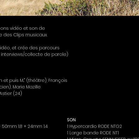
ions vidéo et son de
e des Clips musicaux.
idéo, et crée des parcours
nterviews/collecte de parole)
 puis M..." (théâtre), François
ien), Marie Mazille
stier (24)
SON
 + 50mm 1.8 + 24mm 1.4
1 Hypercardio RODE NTG2
1 Large bande RODE NT1