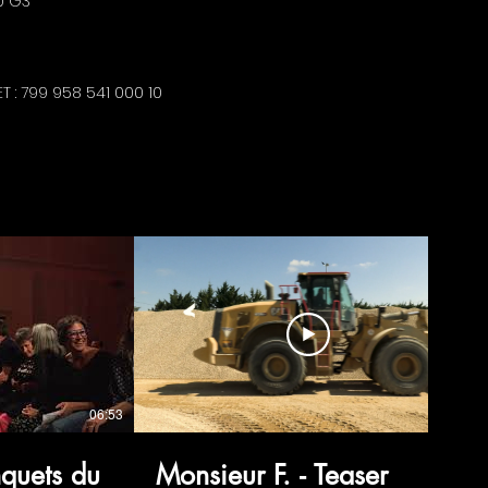
0 G3
T : 799 958 541 000 10
06:53
nquets du
Monsieur F. - Teaser