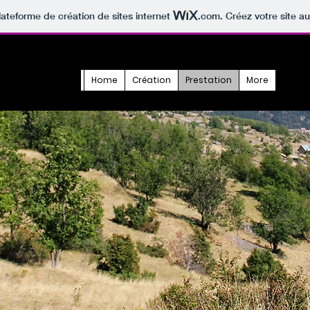
lateforme de création de sites internet
.com
. Créez votre site au
Home
Création
Prestation
More