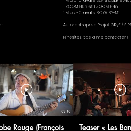
1 Micro-Cravate SENNHEISER ew10
1 ZOOM H6n et 1 ZOOM H4n
1 Micro-Cravate BOYA BY-M1
or
Auto-entreprise Projet GRyF / SIRE
N'hésitez pas à me contacter !
03:10
obe Rouge (François
Teaser « Les Ba