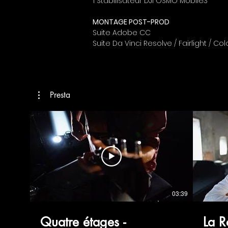
1 Stabilisateur DJI OSMO Mobile3
MONTAGE POST-PROD
Suite Adobe CC
Suite Da Vinci Resolve / Fairlight / Col
Presta
03:39
Quatre étages -
La R