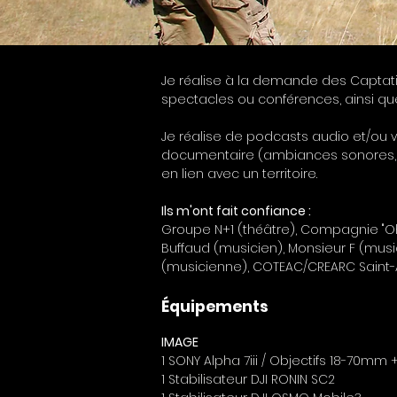
Je réalise à la demande des Captat
spectacles ou conférences, ainsi qu
Je réalise de podcasts audio et/ou v
documentaire (ambiances sonores, i
en lien avec un territoire.
Ils m'ont fait confiance :
Groupe N+1 (théâtre), Compagnie "Oh et
Buffaud (musicien), Monsieur F (music
(musicienne), COTEAC/CREARC Saint-A
Équipements
IMAGE
1 SONY Alpha 7iii / Objectifs 18-70mm
1 Stabilisateur DJI RONIN SC2