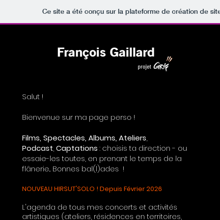
Ce site a été conçu sur la plateforme de création de sit
Salut !
Bienvenue sur ma page perso !
Films, Spectacles, Albums, Ateliers
,
Podcast
,
Captations
: choisis ta direction - ou
essaie-les toutes, en prenant le temps de la
flânerie... ​
Bonnes bal(l)ades !
NOUVEAU HIRSUT'SOLO ! Depuis Février 2026
L'agenda de tous mes concerts et activités
artistiques (ateliers, résidences en territoires,